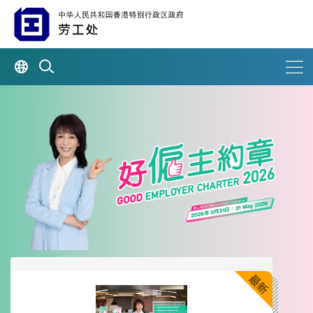
关於《好雇主约章》2026
最新消息
如何做个好雇主?
宣传推广及活动花絮
历届《好雇主约章》
相关网址
联络我们
最新